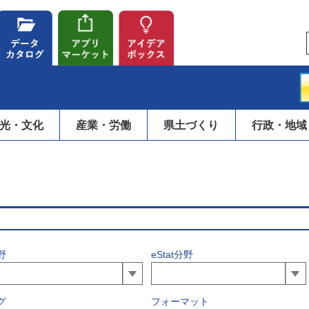
光・文化
産業・労働
県土づくり
行政・地域
野
eStat分野
グ
フォーマット