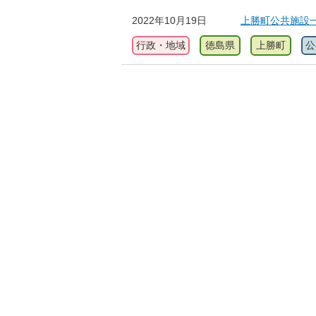
2022年10月19日
上勝町公共施設
行政・地域
徳島県
上勝町
公