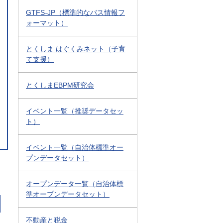
GTFS-JP（標準的なバス情報フ
ォーマット）
とくしま はぐくみネット（子育
て支援）
とくしまEBPM研究会
イベント一覧（推奨データセッ
ト）
イベント一覧（自治体標準オー
プンデータセット）
オープンデータ一覧（自治体標
準オープンデータセット）
不動産と税金