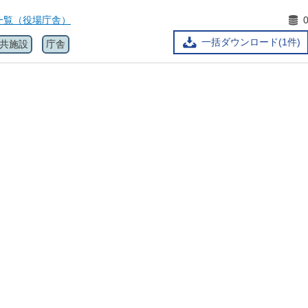
一覧（役場庁舎）
一括ダウンロード(1件)
共施設
庁舎