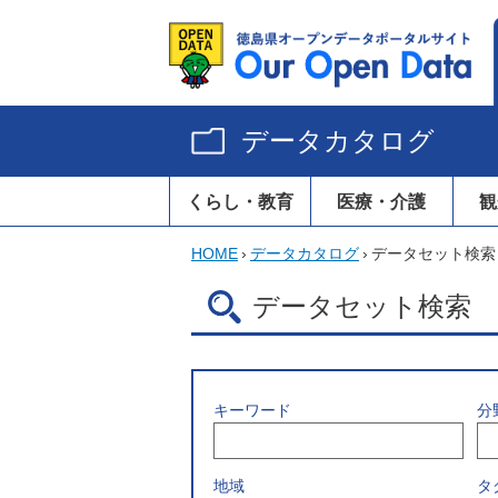
データカタログ
くらし・教育
医療・介護
観
HOME
›
データカタログ
›
データセット検索
データセット検索
キーワード
分
地域
タ