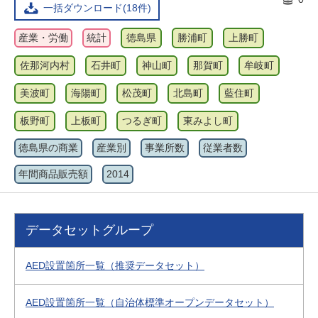
一括ダウンロード(18件)
産業・労働
統計
徳島県
勝浦町
上勝町
佐那河内村
石井町
神山町
那賀町
牟岐町
美波町
海陽町
松茂町
北島町
藍住町
板野町
上板町
つるぎ町
東みよし町
徳島県の商業
産業別
事業所数
従業者数
年間商品販売額
2014
データセットグループ
AED設置箇所一覧（推奨データセット）
AED設置箇所一覧（自治体標準オープンデータセット）