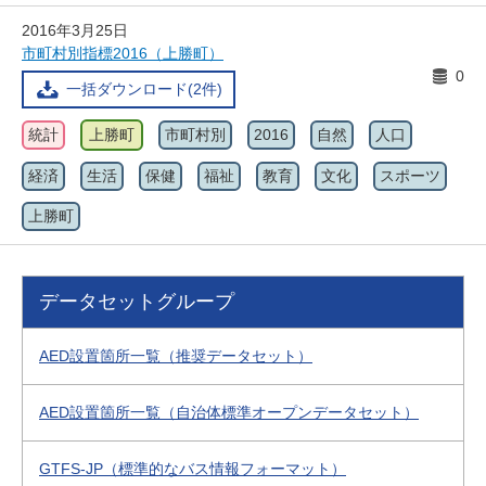
2016年3月25日
市町村別指標2016（上勝町）
0
一括ダウンロード(2件)
統計
上勝町
市町村別
2016
自然
人口
経済
生活
保健
福祉
教育
文化
スポーツ
上勝町
データセットグループ
AED設置箇所一覧（推奨データセット）
AED設置箇所一覧（自治体標準オープンデータセット）
GTFS-JP（標準的なバス情報フォーマット）