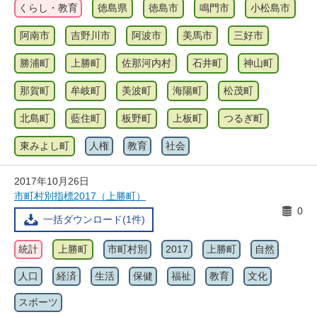
くらし・教育
徳島県
徳島市
鳴門市
小松島市
阿南市
吉野川市
阿波市
美馬市
三好市
勝浦町
上勝町
佐那河内村
石井町
神山町
那賀町
牟岐町
美波町
海陽町
松茂町
北島町
藍住町
板野町
上板町
つるぎ町
東みよし町
人権
教育
社会
2017年10月26日
市町村別指標2017（上勝町）
0
一括ダウンロード(1件)
統計
上勝町
市町村別
2017
上勝町
自然
人口
経済
生活
保健
福祉
教育
文化
スポーツ