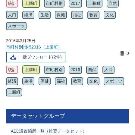
統計
上勝町
市町村別
2017
上勝町
自然
人口
経済
生活
保健
福祉
教育
文化
スポーツ
2016年3月25日
市町村別指標2016（上勝町）
0
一括ダウンロード(2件)
統計
上勝町
市町村別
2016
自然
人口
経済
生活
保健
福祉
教育
文化
スポーツ
上勝町
データセットグループ
AED設置箇所一覧（推奨データセット）