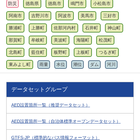
防災
徳島県
徳島市
鳴門市
小松島市
阿南市
吉野川市
阿波市
美馬市
三好市
勝浦町
上勝町
佐那河内村
石井町
神山町
那賀町
牟岐町
美波町
海陽町
松茂町
北島町
藍住町
板野町
上板町
つるぎ町
東みよし町
雨量
水位
潮位
ダム
河川
データセットグループ
AED設置箇所一覧（推奨データセット）
AED設置箇所一覧（自治体標準オープンデータセット）
GTFS-JP（標準的なバス情報フォーマット）