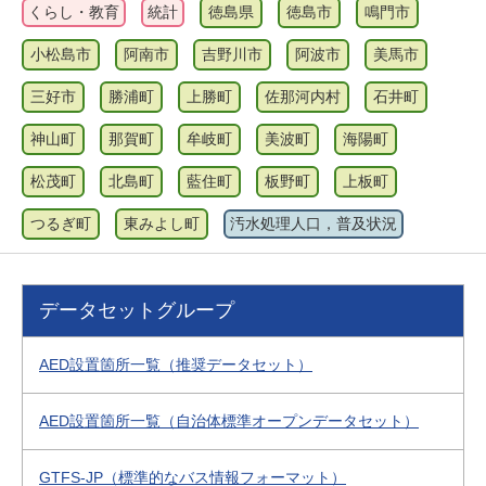
くらし・教育
統計
徳島県
徳島市
鳴門市
小松島市
阿南市
吉野川市
阿波市
美馬市
三好市
勝浦町
上勝町
佐那河内村
石井町
神山町
那賀町
牟岐町
美波町
海陽町
松茂町
北島町
藍住町
板野町
上板町
つるぎ町
東みよし町
汚水処理人口，普及状況
データセットグループ
AED設置箇所一覧（推奨データセット）
AED設置箇所一覧（自治体標準オープンデータセット）
GTFS-JP（標準的なバス情報フォーマット）