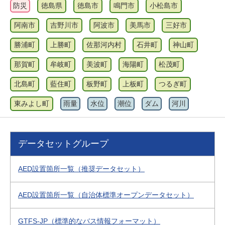
防災
徳島県
徳島市
鳴門市
小松島市
阿南市
吉野川市
阿波市
美馬市
三好市
勝浦町
上勝町
佐那河内村
石井町
神山町
那賀町
牟岐町
美波町
海陽町
松茂町
北島町
藍住町
板野町
上板町
つるぎ町
東みよし町
雨量
水位
潮位
ダム
河川
データセットグループ
AED設置箇所一覧（推奨データセット）
AED設置箇所一覧（自治体標準オープンデータセット）
GTFS-JP（標準的なバス情報フォーマット）