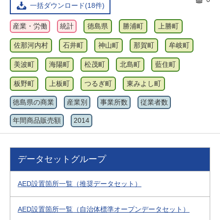
一括ダウンロード(18件)
産業・労働
統計
徳島県
勝浦町
上勝町
佐那河内村
石井町
神山町
那賀町
牟岐町
美波町
海陽町
松茂町
北島町
藍住町
板野町
上板町
つるぎ町
東みよし町
徳島県の商業
産業別
事業所数
従業者数
年間商品販売額
2014
データセットグループ
AED設置箇所一覧（推奨データセット）
AED設置箇所一覧（自治体標準オープンデータセット）