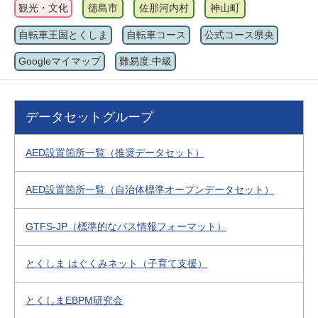
観光・文化
徳島市
佐那河内村
神山町
自転車王国とくしま
自転車コース
公式コース県央
Googleマイマップ
難易度:中級
データセットグループ
AED設置箇所一覧（推奨データセット）
AED設置箇所一覧（自治体標準オープンデータセット）
GTFS-JP（標準的なバス情報フォーマット）
とくしま はぐくみネット（子育て支援）
とくしまEBPM研究会