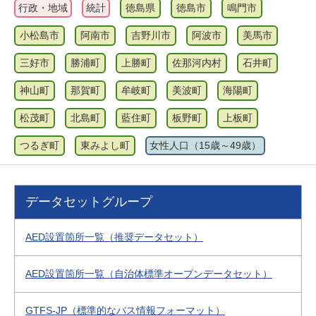
行政・地域
統計
徳島県
徳島市
鳴門市
小松島市
阿南市
吉野川市
阿波市
美馬市
三好市
勝浦町
上勝町
佐那河内村
石井町
神山町
那賀町
牟岐町
美波町
海陽町
松茂町
北島町
藍住町
板野町
上板町
つるぎ町
東みよし町
女性人口（15歳～49歳）
データセットグループ
AED設置箇所一覧（推奨データセット）
AED設置箇所一覧（自治体標準オープンデータセット）
GTFS-JP（標準的なバス情報フォーマット）