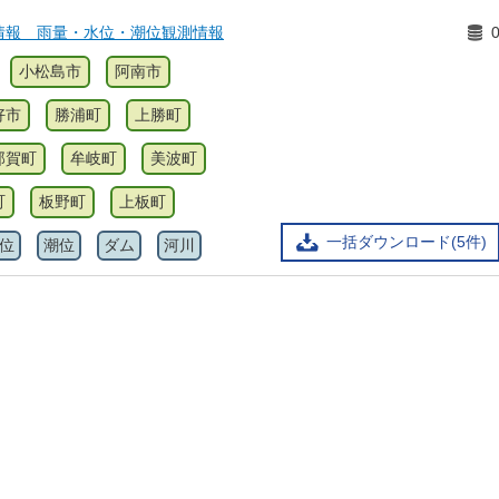
情報 雨量・水位・潮位観測情報
小松島市
阿南市
好市
勝浦町
上勝町
那賀町
牟岐町
美波町
町
板野町
上板町
一括ダウンロード(5件)
位
潮位
ダム
河川