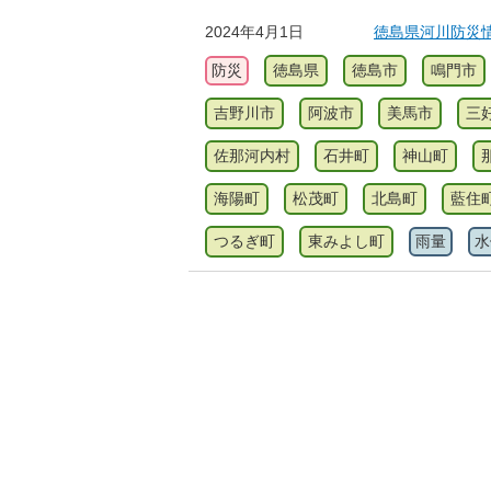
2024年4月1日
徳島県河川防災
防災
徳島県
徳島市
鳴門市
吉野川市
阿波市
美馬市
三
佐那河内村
石井町
神山町
海陽町
松茂町
北島町
藍住
つるぎ町
東みよし町
雨量
水