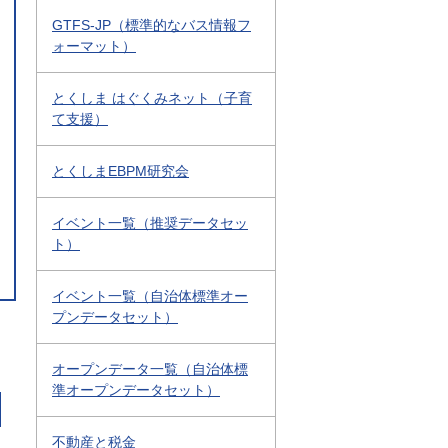
GTFS-JP（標準的なバス情報フ
ォーマット）
とくしま はぐくみネット（子育
て支援）
とくしまEBPM研究会
イベント一覧（推奨データセッ
ト）
イベント一覧（自治体標準オー
プンデータセット）
オープンデータ一覧（自治体標
準オープンデータセット）
不動産と税金