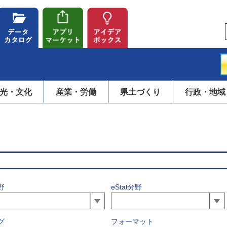
光・文化
産業・労働
県土づくり
行政・地域
野
eStat分野
グ
フォーマット