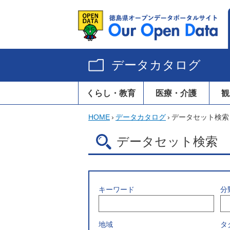
データカタログ
くらし・教育
医療・介護
観
HOME
›
データカタログ
›
データセット検索
データセット検索
キーワード
分
地域
タ