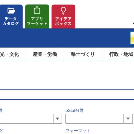
光・文化
産業・労働
県土づくり
行政・地域
野
eStat分野
グ
フォーマット