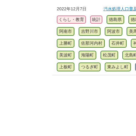
2022年12月7日
汚水処理人口普
くらし・教育
統計
徳島県
徳
阿南市
吉野川市
阿波市
美
上勝町
佐那河内村
石井町
美波町
海陽町
松茂町
北島
上板町
つるぎ町
東みよし町