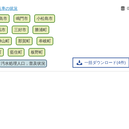
及率の状況
島市
鳴門市
小松島市
馬市
三好市
勝浦町
神山町
那賀町
牟岐町
町
藍住町
板野町
一括ダウンロード(4件)
汚水処理人口，普及状況