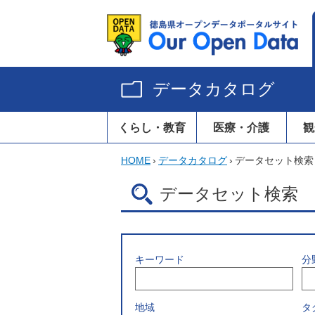
データカタログ
くらし・教育
医療・介護
観
HOME
›
データカタログ
›
データセット検索
データセット検索
キーワード
分
地域
タ