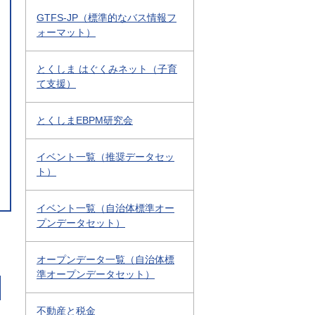
GTFS-JP（標準的なバス情報フ
ォーマット）
とくしま はぐくみネット（子育
て支援）
とくしまEBPM研究会
イベント一覧（推奨データセッ
ト）
イベント一覧（自治体標準オー
プンデータセット）
オープンデータ一覧（自治体標
準オープンデータセット）
不動産と税金