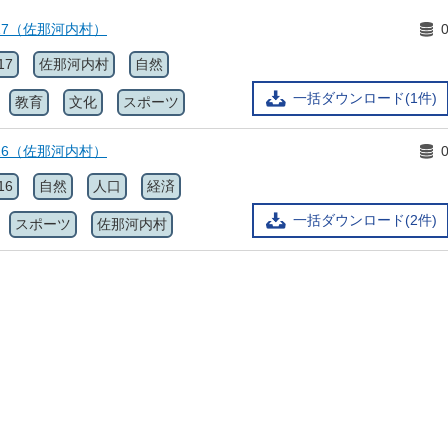
17（佐那河内村）
17
佐那河内村
自然
一括ダウンロード(1件)
教育
文化
スポーツ
16（佐那河内村）
16
自然
人口
経済
一括ダウンロード(2件)
スポーツ
佐那河内村