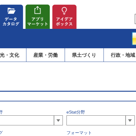
光・文化
産業・労働
県土づくり
行政・地域
野
eStat分野
グ
フォーマット