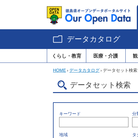
データカタログ
くらし・教育
医療・介護
観
HOME
›
データカタログ
›
データセット検索
データセット検索
キーワード
分
地域
タ