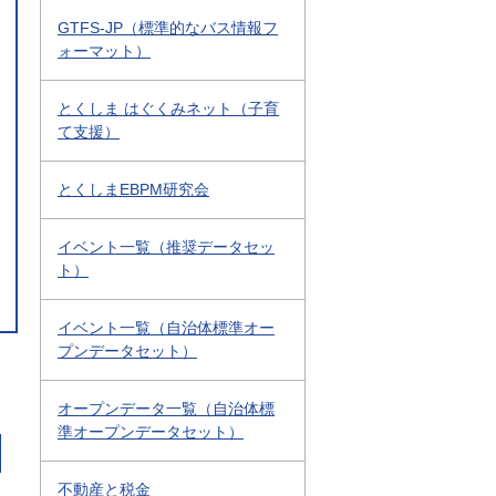
GTFS-JP（標準的なバス情報フ
ォーマット）
とくしま はぐくみネット（子育
て支援）
とくしまEBPM研究会
イベント一覧（推奨データセッ
ト）
イベント一覧（自治体標準オー
プンデータセット）
オープンデータ一覧（自治体標
準オープンデータセット）
不動産と税金