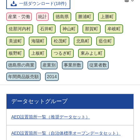
一括ダウンロード(18件)
産業・労働
統計
徳島県
勝浦町
上勝町
佐那河内村
石井町
神山町
那賀町
牟岐町
美波町
海陽町
松茂町
北島町
藍住町
板野町
上板町
つるぎ町
東みよし町
徳島県の商業
産業別
事業所数
従業者数
年間商品販売額
2014
データセットグループ
AED設置箇所一覧（推奨データセット）
AED設置箇所一覧（自治体標準オープンデータセット）