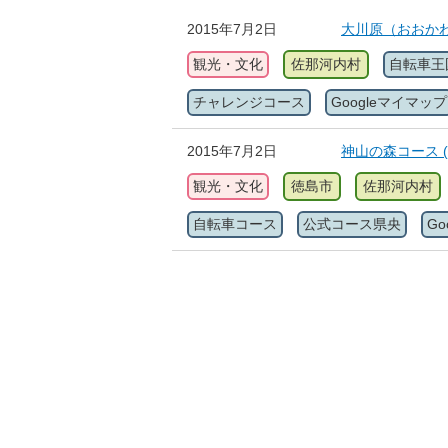
2015年7月2日
大川原（おおかわ
観光・文化
佐那河内村
自転車王
チャレンジコース
Googleマイマップ
2015年7月2日
神山の森コース 
観光・文化
徳島市
佐那河内村
自転車コース
公式コース県央
G