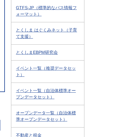
GTFS-JP（標準的なバス情報フ
ォーマット）
とくしま はぐくみネット（子育
て支援）
とくしまEBPM研究会
イベント一覧（推奨データセッ
ト）
イベント一覧（自治体標準オー
プンデータセット）
オープンデータ一覧（自治体標
準オープンデータセット）
不動産と税金