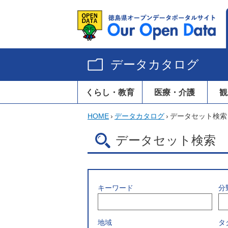
データカタログ
くらし・教育
医療・介護
観
HOME
›
データカタログ
›
データセット検索
データセット検索
キーワード
分
地域
タ