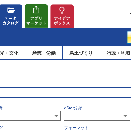
光・文化
産業・労働
県土づくり
行政・地域
野
eStat分野
グ
フォーマット