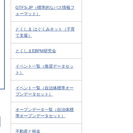
GTFS-JP（標準的なバス情報フ
ォーマット）
とくしま はぐくみネット（子育
て支援）
とくしまEBPM研究会
イベント一覧（推奨データセッ
ト）
イベント一覧（自治体標準オー
プンデータセット）
オープンデータ一覧（自治体標
準オープンデータセット）
不動産と税金