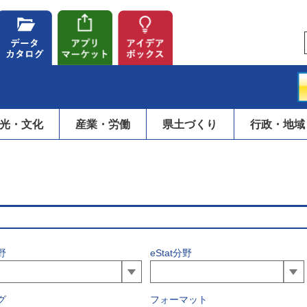
光・文化
産業・労働
県土づくり
行政・地域
野
eStat分野
グ
フォーマット