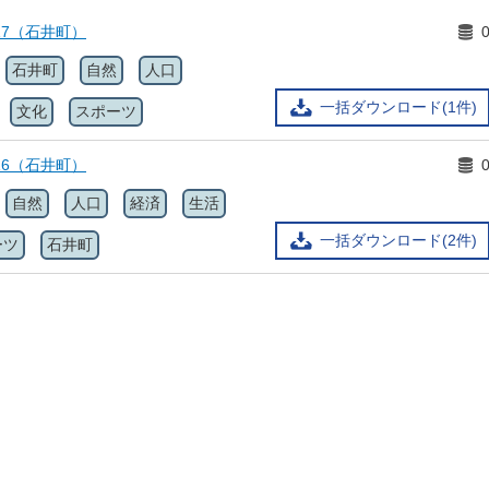
17（石井町）
石井町
自然
人口
一括ダウンロード(1件)
文化
スポーツ
16（石井町）
自然
人口
経済
生活
一括ダウンロード(2件)
ーツ
石井町