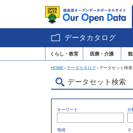
データカタログ
くらし・教育
医療・介護
観
HOME
›
データカタログ
›
データセット検索
データセット検索
キーワード
分
地域
タ