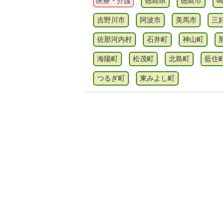
医療・介護
徳島県
徳島市
吉野川市
阿波市
美馬市
三
佐那河内村
石井町
神山町
海陽町
松茂町
北島町
藍住
つるぎ町
東みよし町