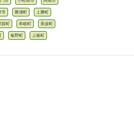
鳴門市
小松島市
阿南市
好市
勝浦町
上勝町
那賀町
牟岐町
美波町
町
板野町
上板町