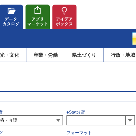
光・文化
産業・労働
県土づくり
行政・地域
野
eStat分野
グ
フォーマット