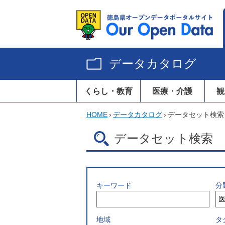
データカタログ
くらし・教育
医療・介護
観
HOME
›
データカタログ
›
データセット検索
データセット検索
キーワード
分
地域
タ