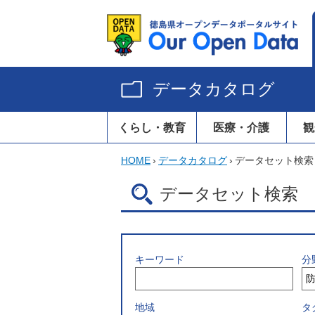
データカタログ
くらし・教育
医療・介護
観
HOME
›
データカタログ
›
データセット検索
データセット検索
キーワード
分
地域
タ