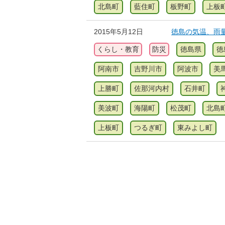
北島町
藍住町
板野町
上板
2015年5月12日
徳島の気温、雨量、
くらし・教育
防災
徳島県
徳
阿南市
吉野川市
阿波市
美
上勝町
佐那河内村
石井町
美波町
海陽町
松茂町
北島
上板町
つるぎ町
東みよし町