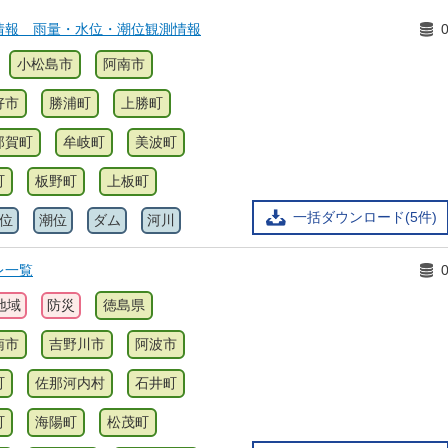
情報 雨量・水位・潮位観測情報
小松島市
阿南市
好市
勝浦町
上勝町
那賀町
牟岐町
美波町
町
板野町
上板町
一括ダウンロード(5件)
位
潮位
ダム
河川
レ一覧
地域
防災
徳島県
南市
吉野川市
阿波市
町
佐那河内村
石井町
町
海陽町
松茂町