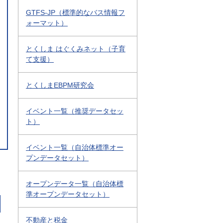
GTFS-JP（標準的なバス情報フ
ォーマット）
とくしま はぐくみネット（子育
て支援）
とくしまEBPM研究会
イベント一覧（推奨データセッ
ト）
イベント一覧（自治体標準オー
プンデータセット）
オープンデータ一覧（自治体標
準オープンデータセット）
不動産と税金