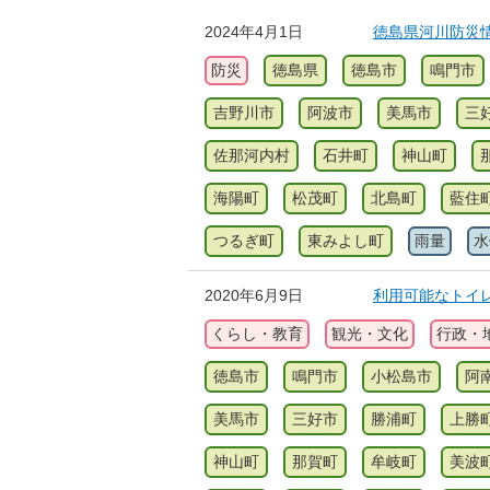
2024年4月1日
徳島県河川防災
防災
徳島県
徳島市
鳴門市
吉野川市
阿波市
美馬市
三
佐那河内村
石井町
神山町
海陽町
松茂町
北島町
藍住
つるぎ町
東みよし町
雨量
水
2020年6月9日
利用可能なトイ
くらし・教育
観光・文化
行政・
徳島市
鳴門市
小松島市
阿
美馬市
三好市
勝浦町
上勝
神山町
那賀町
牟岐町
美波