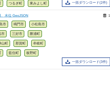
一括ダウンロード(2件)
町
つるぎ町
東みよし町
水位 GeoJSON
島市
鳴門市
小松島市
馬市
三好市
勝浦町
神山町
那賀町
牟岐町
町
藍住町
板野町
一括ダウンロード(3件)