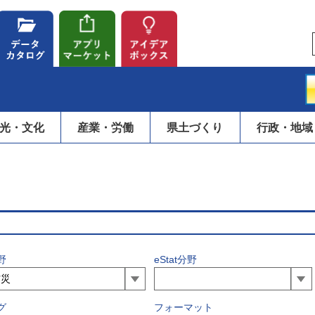
光・文化
産業・労働
県土づくり
行政・地域
野
eStat分野
グ
フォーマット