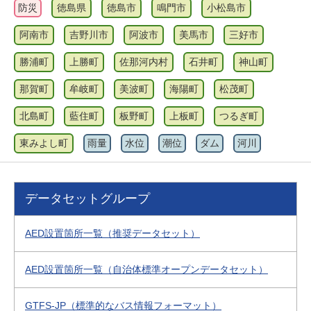
防災
徳島県
徳島市
鳴門市
小松島市
阿南市
吉野川市
阿波市
美馬市
三好市
勝浦町
上勝町
佐那河内村
石井町
神山町
那賀町
牟岐町
美波町
海陽町
松茂町
北島町
藍住町
板野町
上板町
つるぎ町
東みよし町
雨量
水位
潮位
ダム
河川
データセットグループ
AED設置箇所一覧（推奨データセット）
AED設置箇所一覧（自治体標準オープンデータセット）
GTFS-JP（標準的なバス情報フォーマット）