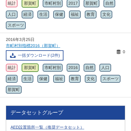
統計
那賀町
市町村別
2017
那賀町
自然
人口
経済
生活
保健
福祉
教育
文化
スポーツ
2016年3月25日
市町村別指標2016（那賀町）
0
一括ダウンロード(2件)
統計
那賀町
市町村別
2016
自然
人口
経済
生活
保健
福祉
教育
文化
スポーツ
那賀町
データセットグループ
AED設置箇所一覧（推奨データセット）