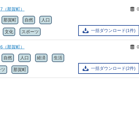
17（那賀町）
那賀町
自然
人口
一括ダウンロード(1件)
文化
スポーツ
16（那賀町）
自然
人口
経済
生活
一括ダウンロード(2件)
ーツ
那賀町