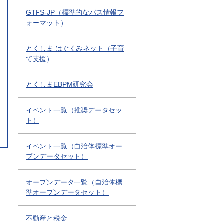
GTFS-JP（標準的なバス情報フ
ォーマット）
とくしま はぐくみネット（子育
て支援）
とくしまEBPM研究会
イベント一覧（推奨データセッ
ト）
イベント一覧（自治体標準オー
プンデータセット）
オープンデータ一覧（自治体標
準オープンデータセット）
不動産と税金