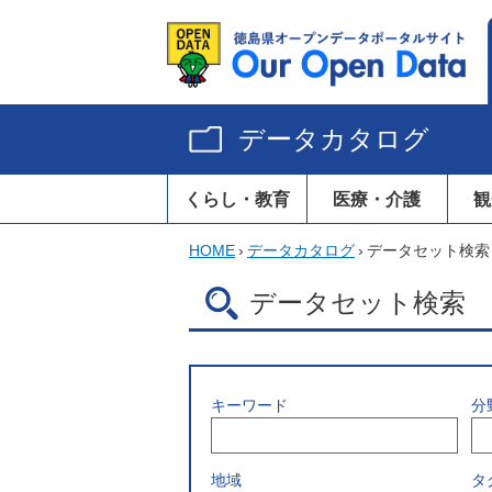
データカタログ
くらし・教育
医療・介護
観
HOME
›
データカタログ
›
データセット検索
データセット検索
キーワード
分
地域
タ