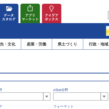
光・文化
産業・労働
県土づくり
行政・地域
野
eStat分野
グ
フォーマット