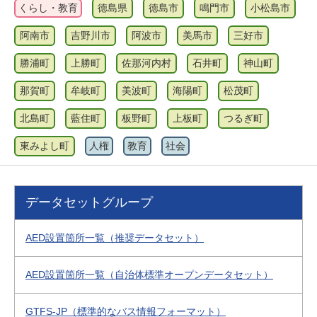
くらし・教育
徳島県
徳島市
鳴門市
小松島市
阿南市
吉野川市
阿波市
美馬市
三好市
勝浦町
上勝町
佐那河内村
石井町
神山町
那賀町
牟岐町
美波町
海陽町
松茂町
北島町
藍住町
板野町
上板町
つるぎ町
東みよし町
人権
教育
社会
データセットグループ
AED設置箇所一覧（推奨データセット）
AED設置箇所一覧（自治体標準オープンデータセット）
GTFS-JP（標準的なバス情報フォーマット）