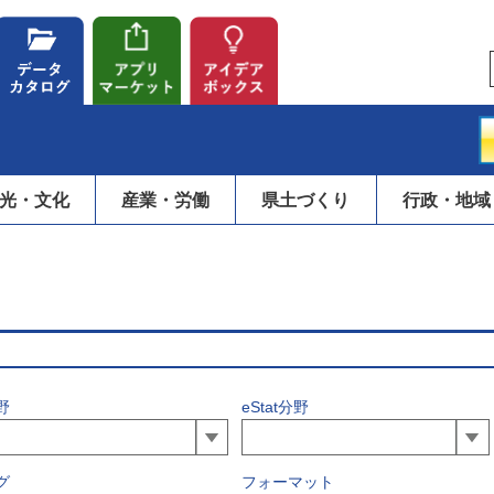
光・文化
産業・労働
県土づくり
行政・地域
野
eStat分野
グ
フォーマット