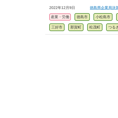
2022年12月9日
徳島県企業局決
産業・労働
徳島市
小松島市
三好市
那賀町
松茂町
つる