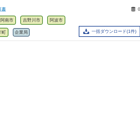
算書
阿南市
吉野川市
阿波市
一括ダウンロード(1件)
ぎ町
企業局