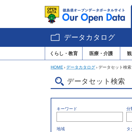
データカタログ
くらし・教育
医療・介護
観
HOME
›
データカタログ
›
データセット検索
データセット検索
キーワード
分
地域
タ