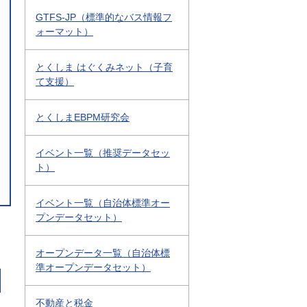
GTFS-JP（標準的なバス情報フ
ォーマット）
とくしま はぐくみネット（子育
て支援）
とくしまEBPM研究会
イベント一覧（推奨データセッ
ト）
イベント一覧（自治体標準オー
プンデータセット）
オープンデータ一覧（自治体標
準オープンデータセット）
不動産と税金