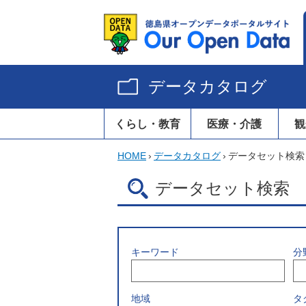
データカタログ
くらし・教育
医療・介護
観
HOME
›
データカタログ
›
データセット検索
データセット検索
キーワード
分
地域
タ