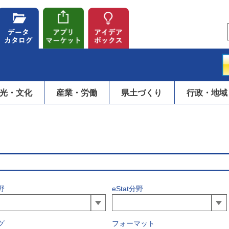
光・文化
産業・労働
県土づくり
行政・地域
野
eStat分野
グ
フォーマット