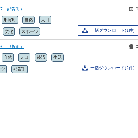
17（那賀町）
那賀町
自然
人口
一括ダウンロード(1件)
文化
スポーツ
16（那賀町）
自然
人口
経済
生活
一括ダウンロード(2件)
ーツ
那賀町