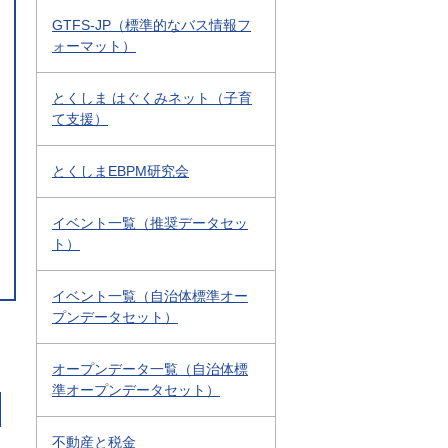
GTFS-JP（標準的なバス情報フ
ォーマット）
とくしま はぐくみネット（子育
て支援）
とくしまEBPM研究会
イベント一覧（推奨データセッ
ト）
イベント一覧（自治体標準オー
プンデータセット）
オープンデータ一覧（自治体標
準オープンデータセット）
不動産と税金