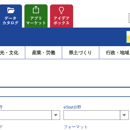
光・文化
産業・労働
県土づくり
行政・地域
野
eStat分野
グ
フォーマット