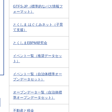
GTFS-JP（標準的なバス情報フ
ォーマット）
とくしま はぐくみネット（子育
て支援）
とくしまEBPM研究会
イベント一覧（推奨データセッ
ト）
イベント一覧（自治体標準オー
プンデータセット）
オープンデータ一覧（自治体標
準オープンデータセット）
不動産と税金