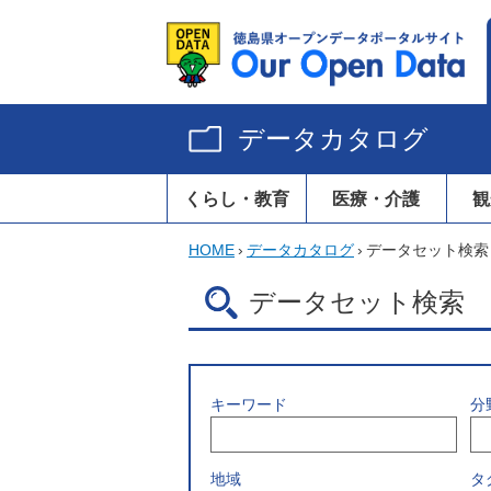
データカタログ
くらし・教育
医療・介護
観
HOME
›
データカタログ
›
データセット検索
データセット検索
キーワード
分
地域
タ