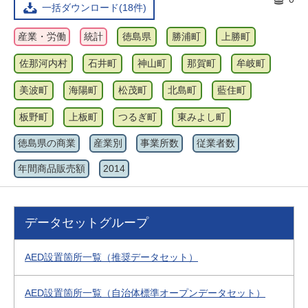
一括ダウンロード(18件)
産業・労働
統計
徳島県
勝浦町
上勝町
佐那河内村
石井町
神山町
那賀町
牟岐町
美波町
海陽町
松茂町
北島町
藍住町
板野町
上板町
つるぎ町
東みよし町
徳島県の商業
産業別
事業所数
従業者数
年間商品販売額
2014
データセットグループ
AED設置箇所一覧（推奨データセット）
AED設置箇所一覧（自治体標準オープンデータセット）