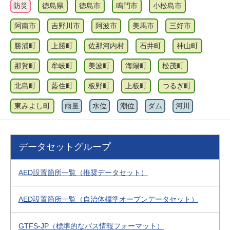
防災
徳島県
徳島市
鳴門市
小松島市
阿南市
吉野川市
阿波市
美馬市
三好市
勝浦町
上勝町
佐那河内村
石井町
神山町
那賀町
牟岐町
美波町
海陽町
松茂町
北島町
藍住町
板野町
上板町
つるぎ町
東みよし町
雨量
水位
潮位
ダム
河川
データセットグループ
AED設置箇所一覧（推奨データセット）
AED設置箇所一覧（自治体標準オープンデータセット）
GTFS-JP（標準的なバス情報フォーマット）