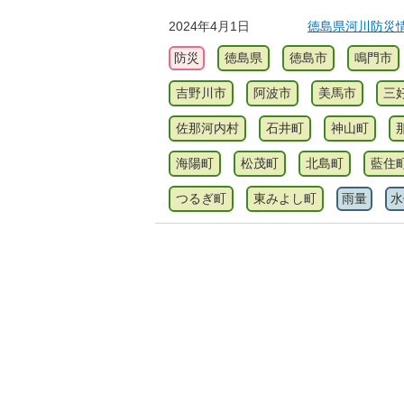
2024年4月1日
徳島県河川防災
防災
徳島県
徳島市
鳴門市
吉野川市
阿波市
美馬市
三
佐那河内村
石井町
神山町
海陽町
松茂町
北島町
藍住
つるぎ町
東みよし町
雨量
水