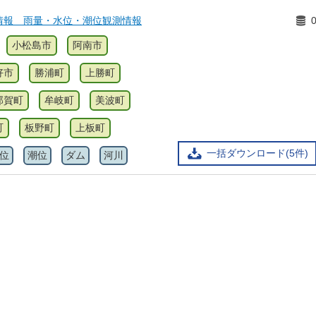
情報 雨量・水位・潮位観測情報
小松島市
阿南市
好市
勝浦町
上勝町
那賀町
牟岐町
美波町
町
板野町
上板町
一括ダウンロード(5件)
位
潮位
ダム
河川