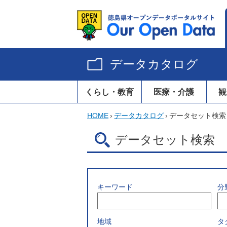
データカタログ
くらし・教育
医療・介護
観
HOME
›
データカタログ
›
データセット検索
データセット検索
キーワード
分
地域
タ