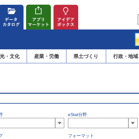
光・文化
産業・労働
県土づくり
行政・地域
野
eStat分野
グ
フォーマット