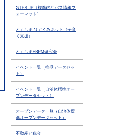
GTFS-JP（標準的なバス情報フ
ォーマット）
とくしま はぐくみネット（子育
て支援）
とくしまEBPM研究会
イベント一覧（推奨データセッ
ト）
イベント一覧（自治体標準オー
プンデータセット）
オープンデータ一覧（自治体標
準オープンデータセット）
不動産と税金