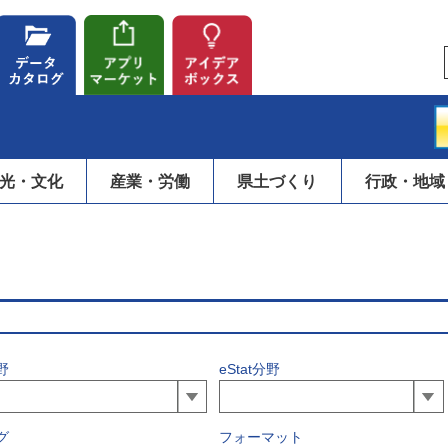
光・文化
産業・労働
県土づくり
行政・地域
野
eStat分野
グ
フォーマット