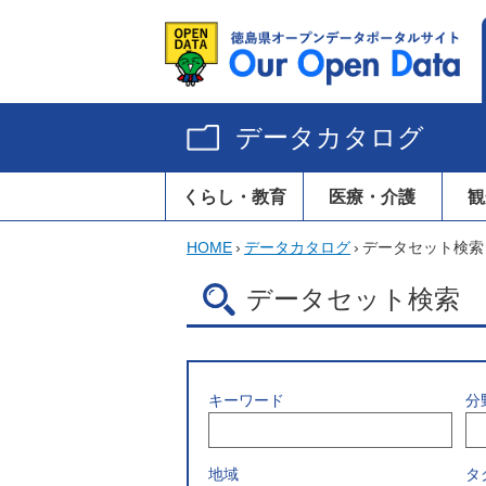
データカタログ
くらし・教育
医療・介護
観
HOME
›
データカタログ
›
データセット検索
データセット検索
キーワード
分
地域
タ