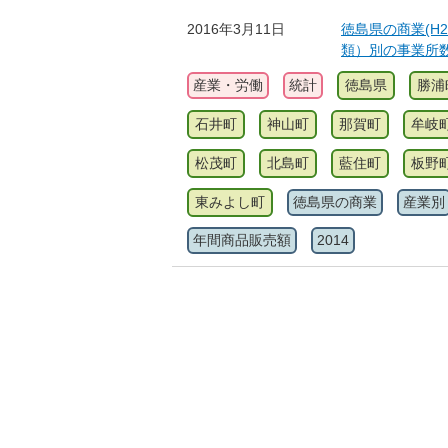
2016年3月11日
徳島県の商業(H2
類）別の事業所
産業・労働
統計
徳島県
勝浦
石井町
神山町
那賀町
牟岐
松茂町
北島町
藍住町
板野
東みよし町
徳島県の商業
産業別
年間商品販売額
2014