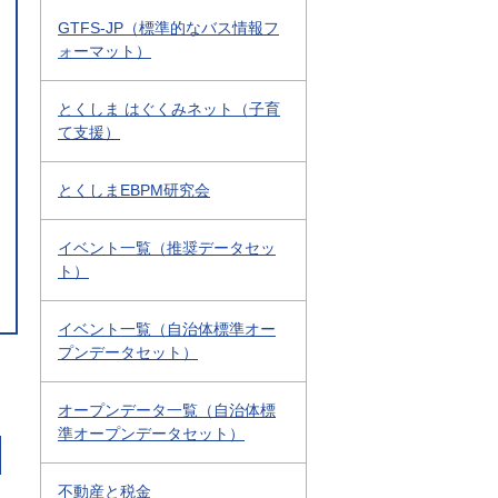
GTFS-JP（標準的なバス情報フ
ォーマット）
とくしま はぐくみネット（子育
て支援）
とくしまEBPM研究会
イベント一覧（推奨データセッ
ト）
イベント一覧（自治体標準オー
プンデータセット）
オープンデータ一覧（自治体標
準オープンデータセット）
不動産と税金