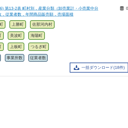
6) 第13-2表 町村別，産業分類（卸売業計・小売業中分
数，従業者数，年間商品販売額，売場面積
町
上勝町
佐那河内村
町
美波町
海陽町
町
上板町
つるぎ町
事業所数
従業者数
一括ダウンロード(18件)