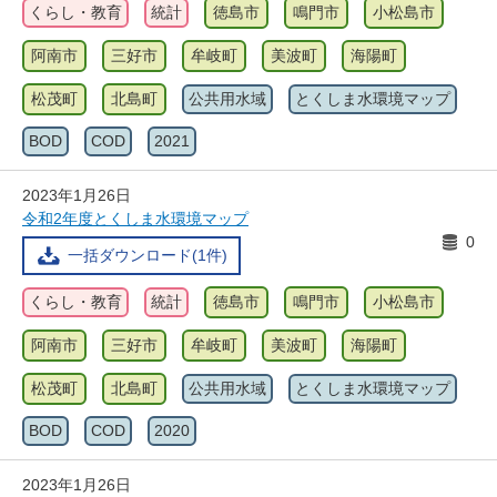
くらし・教育
統計
徳島市
鳴門市
小松島市
阿南市
三好市
牟岐町
美波町
海陽町
松茂町
北島町
公共用水域
とくしま水環境マップ
BOD
COD
2021
2023年1月26日
令和2年度とくしま水環境マップ
0
一括ダウンロード(1件)
くらし・教育
統計
徳島市
鳴門市
小松島市
阿南市
三好市
牟岐町
美波町
海陽町
松茂町
北島町
公共用水域
とくしま水環境マップ
BOD
COD
2020
2023年1月26日