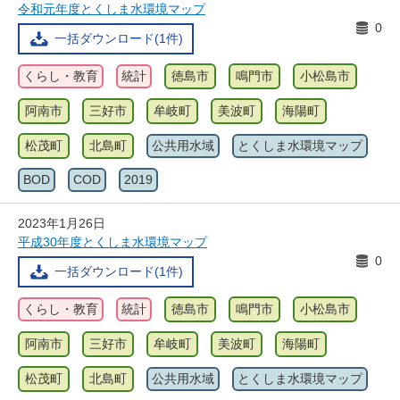
令和元年度とくしま水環境マップ
0
一括ダウンロード(1件)
くらし・教育
統計
徳島市
鳴門市
小松島市
阿南市
三好市
牟岐町
美波町
海陽町
松茂町
北島町
公共用水域
とくしま水環境マップ
BOD
COD
2019
2023年1月26日
平成30年度とくしま水環境マップ
0
一括ダウンロード(1件)
くらし・教育
統計
徳島市
鳴門市
小松島市
阿南市
三好市
牟岐町
美波町
海陽町
松茂町
北島町
公共用水域
とくしま水環境マップ