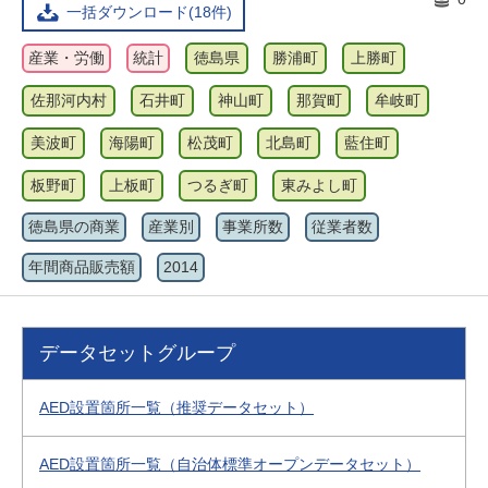
一括ダウンロード(18件)
産業・労働
統計
徳島県
勝浦町
上勝町
佐那河内村
石井町
神山町
那賀町
牟岐町
美波町
海陽町
松茂町
北島町
藍住町
板野町
上板町
つるぎ町
東みよし町
徳島県の商業
産業別
事業所数
従業者数
年間商品販売額
2014
データセットグループ
AED設置箇所一覧（推奨データセット）
AED設置箇所一覧（自治体標準オープンデータセット）