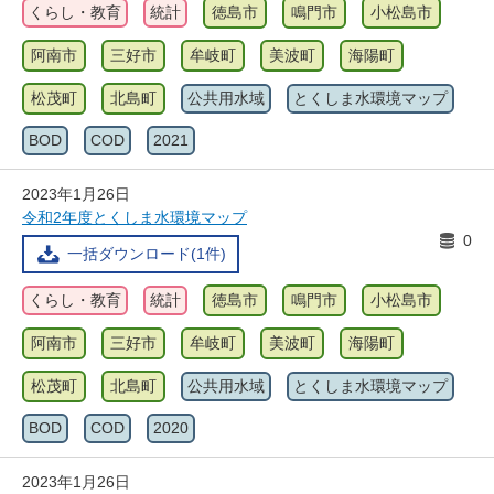
くらし・教育
統計
徳島市
鳴門市
小松島市
阿南市
三好市
牟岐町
美波町
海陽町
松茂町
北島町
公共用水域
とくしま水環境マップ
BOD
COD
2021
2023年1月26日
令和2年度とくしま水環境マップ
0
一括ダウンロード(1件)
くらし・教育
統計
徳島市
鳴門市
小松島市
阿南市
三好市
牟岐町
美波町
海陽町
松茂町
北島町
公共用水域
とくしま水環境マップ
BOD
COD
2020
2023年1月26日