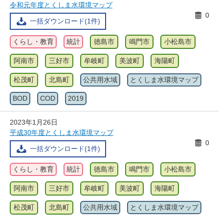
令和元年度とくしま水環境マップ
0
一括ダウンロード(1件)
くらし・教育
統計
徳島市
鳴門市
小松島市
阿南市
三好市
牟岐町
美波町
海陽町
松茂町
北島町
公共用水域
とくしま水環境マップ
BOD
COD
2019
2023年1月26日
平成30年度とくしま水環境マップ
0
一括ダウンロード(1件)
くらし・教育
統計
徳島市
鳴門市
小松島市
阿南市
三好市
牟岐町
美波町
海陽町
松茂町
北島町
公共用水域
とくしま水環境マップ