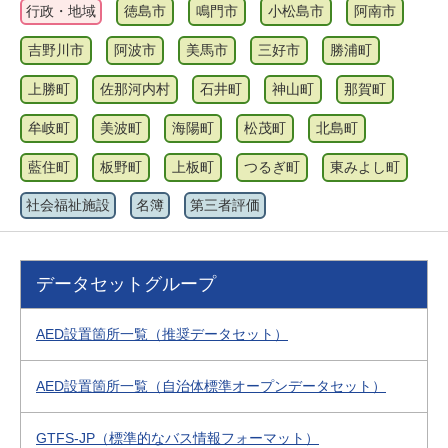
行政・地域
徳島市
鳴門市
小松島市
阿南市
吉野川市
阿波市
美馬市
三好市
勝浦町
上勝町
佐那河内村
石井町
神山町
那賀町
牟岐町
美波町
海陽町
松茂町
北島町
藍住町
板野町
上板町
つるぎ町
東みよし町
社会福祉施設
名簿
第三者評価
データセットグループ
AED設置箇所一覧（推奨データセット）
AED設置箇所一覧（自治体標準オープンデータセット）
GTFS-JP（標準的なバス情報フォーマット）