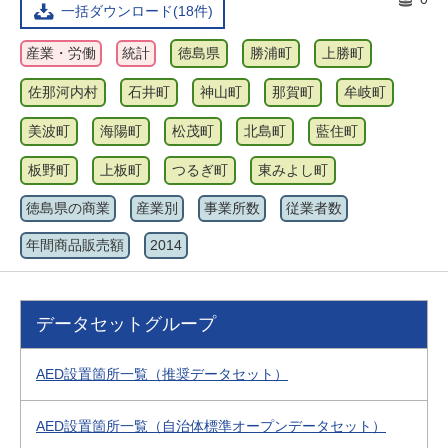
一括ダウンロード(18件)
産業・労働
統計
徳島県
勝浦町
上勝町
佐那河内村
石井町
神山町
那賀町
牟岐町
美波町
海陽町
松茂町
北島町
藍住町
板野町
上板町
つるぎ町
東みよし町
徳島県の商業
産業別
事業所数
従業者数
年間商品販売額
2014
データセットグループ
AED設置箇所一覧（推奨データセット）
AED設置箇所一覧（自治体標準オープンデータセット）