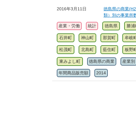
2016年3月11日
徳島県の商業(H2
類）別の事業所
産業・労働
統計
徳島県
勝浦
石井町
神山町
那賀町
牟岐
松茂町
北島町
藍住町
板野
東みよし町
徳島県の商業
産業別
年間商品販売額
2014