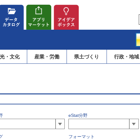
光・文化
産業・労働
県土づくり
行政・地域
野
eStat分野
グ
フォーマット