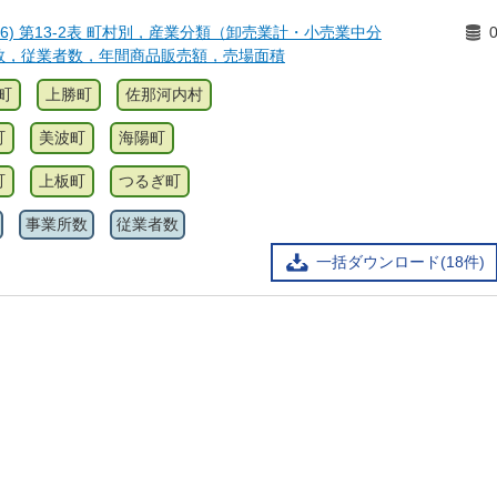
6) 第13-2表 町村別，産業分類（卸売業計・小売業中分
数，従業者数，年間商品販売額，売場面積
町
上勝町
佐那河内村
町
美波町
海陽町
町
上板町
つるぎ町
事業所数
従業者数
一括ダウンロード(18件)