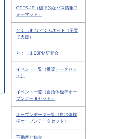
GTFS-JP（標準的なバス情報フ
ォーマット）
とくしま はぐくみネット（子育
て支援）
とくしまEBPM研究会
イベント一覧（推奨データセッ
ト）
イベント一覧（自治体標準オー
プンデータセット）
オープンデータ一覧（自治体標
準オープンデータセット）
不動産と税金