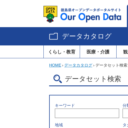
データカタログ
くらし・教育
医療・介護
観
HOME
›
データカタログ
›
データセット検索
データセット検索
キーワード
分
地域
タ