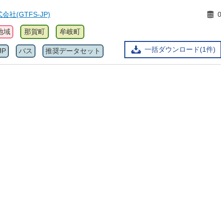
社(GTFS-JP)
地域
那賀町
牟岐町
一括ダウンロード(1件)
JP
バス
推奨データセット