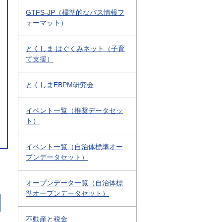
GTFS-JP（標準的なバス情報フ
ォーマット）
とくしま はぐくみネット（子育
て支援）
とくしまEBPM研究会
イベント一覧（推奨データセッ
ト）
イベント一覧（自治体標準オー
プンデータセット）
オープンデータ一覧（自治体標
準オープンデータセット）
不動産と税金