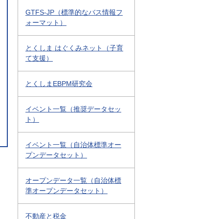
GTFS-JP（標準的なバス情報フ
ォーマット）
とくしま はぐくみネット（子育
て支援）
とくしまEBPM研究会
イベント一覧（推奨データセッ
ト）
イベント一覧（自治体標準オー
プンデータセット）
オープンデータ一覧（自治体標
準オープンデータセット）
不動産と税金