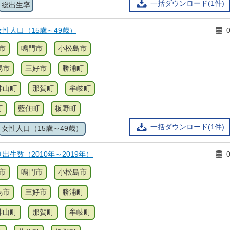
一括ダウンロード(1件)
総出生率
性人口（15歳～49歳）
市
鳴門市
小松島市
馬市
三好市
勝浦町
神山町
那賀町
牟岐町
町
藍住町
板野町
一括ダウンロード(1件)
女性人口（15歳～49歳）
出生数（2010年～2019年）
市
鳴門市
小松島市
馬市
三好市
勝浦町
神山町
那賀町
牟岐町