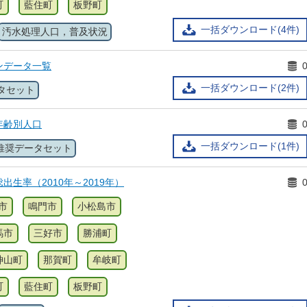
町
藍住町
板野町
一括ダウンロード(4件)
汚水処理人口，普及状況
ンデータ一覧
一括ダウンロード(2件)
タセット
年齢別人口
一括ダウンロード(1件)
推奨データセット
出生率（2010年～2019年）
市
鳴門市
小松島市
馬市
三好市
勝浦町
神山町
那賀町
牟岐町
町
藍住町
板野町