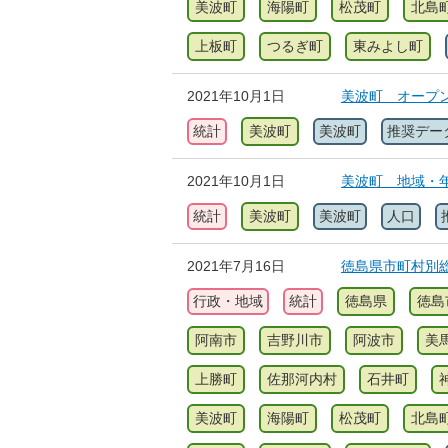
美波町
海陽町
松茂町
北島
上板町
つるぎ町
東みよし町
2021年10月1日
美波町 オープ
統計
美波町
美波町
推奨デー
2021年10月1日
美波町 地域・
統計
美波町
美波町
人口
2021年7月16日
徳島県市町村別総
行政・地域
統計
徳島県
徳島
阿南市
吉野川市
阿波市
美
上勝町
佐那河内村
石井町
美波町
海陽町
松茂町
北島