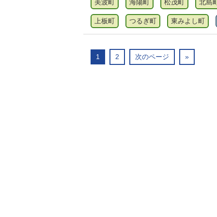
美波町
海陽町
松茂町
北島
上板町
つるぎ町
東みよし町
1
2
次のページ
»