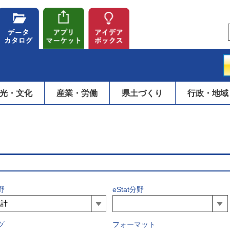
光・文化
産業・労働
県土づくり
行政・地域
野
eStat分野
グ
フォーマット