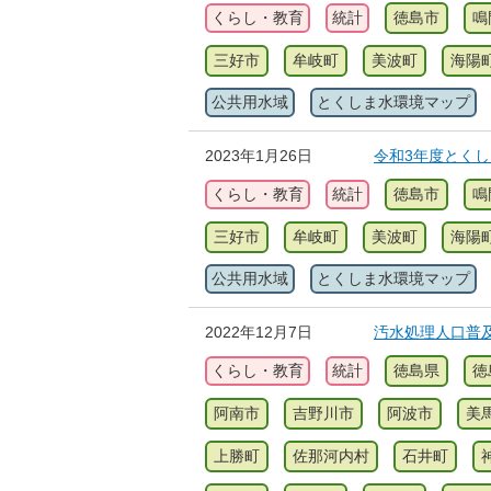
くらし・教育
統計
徳島市
鳴
三好市
牟岐町
美波町
海陽
公共用水域
とくしま水環境マップ
2023年1月26日
令和3年度とく
くらし・教育
統計
徳島市
鳴
三好市
牟岐町
美波町
海陽
公共用水域
とくしま水環境マップ
2022年12月7日
汚水処理人口普
くらし・教育
統計
徳島県
徳
阿南市
吉野川市
阿波市
美
上勝町
佐那河内村
石井町