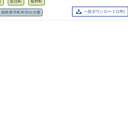
町
藍住町
板野町
一括ダウンロード(1件)
徳島県市町村別出生数