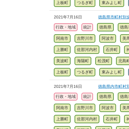
上板町
つるぎ町
東みよし町
2021年7月16日
徳島県市町村別女
行政・地域
統計
徳島県
徳島
阿南市
吉野川市
阿波市
美
上勝町
佐那河内村
石井町
美波町
海陽町
松茂町
北島
上板町
つるぎ町
東みよし町
2021年7月16日
徳島県内市町村別
行政・地域
統計
徳島県
徳島
阿南市
吉野川市
阿波市
美
上勝町
佐那河内村
石井町