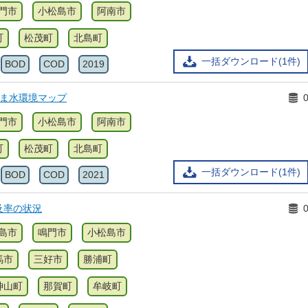
門市
小松島市
阿南市
町
松茂町
北島町
一括ダウンロード(1件)
BOD
COD
2019
しま水環境マップ
門市
小松島市
阿南市
町
松茂町
北島町
一括ダウンロード(1件)
BOD
COD
2021
及率の状況
島市
鳴門市
小松島市
馬市
三好市
勝浦町
神山町
那賀町
牟岐町