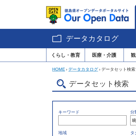
データカタログ
くらし・教育
医療・介護
観
HOME
›
データカタログ
›
データセット検索
データセット検索
キーワード
分
地域
タ