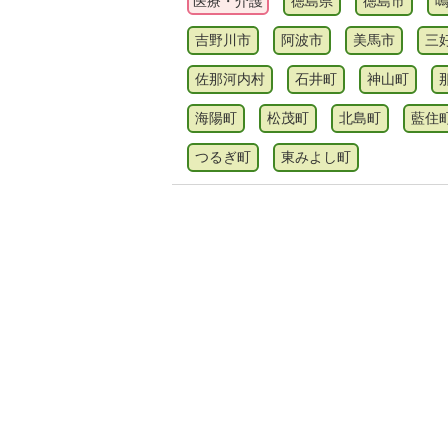
医療・介護
徳島県
徳島市
吉野川市
阿波市
美馬市
三
佐那河内村
石井町
神山町
海陽町
松茂町
北島町
藍住
つるぎ町
東みよし町