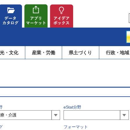
光・文化
産業・労働
県土づくり
行政・地域
野
eStat分野
グ
フォーマット