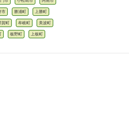
鳴門市
小松島市
阿南市
好市
勝浦町
上勝町
那賀町
牟岐町
美波町
町
板野町
上板町