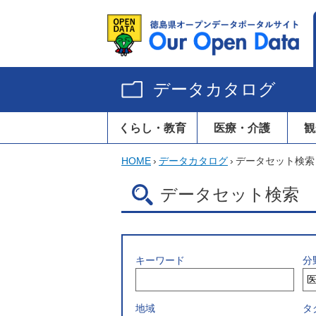
データカタログ
くらし・教育
医療・介護
観
HOME
›
データカタログ
›
データセット検索
データセット検索
キーワード
分
地域
タ