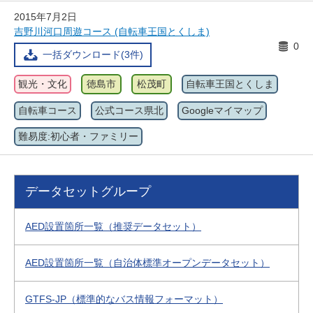
2015年7月2日
吉野川河口周遊コース (自転車王国とくしま)
0
一括ダウンロード(3件)
観光・文化
徳島市
松茂町
自転車王国とくしま
自転車コース
公式コース県北
Googleマイマップ
難易度:初心者・ファミリー
データセットグループ
AED設置箇所一覧（推奨データセット）
AED設置箇所一覧（自治体標準オープンデータセット）
GTFS-JP（標準的なバス情報フォーマット）