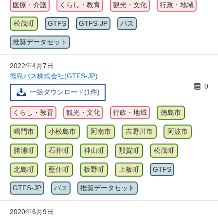
医療・介護
くらし・教育
観光・文化
行政・地域
松茂町
GTFS
GTFS-JP
バス
推奨データセット
2022年4月7日
徳島バス株式会社(GTFS-JP)
0
一括ダウンロード(1件)
くらし・教育
観光・文化
行政・地域
徳島市
鳴門市
小松島市
阿南市
吉野川市
阿波市
勝浦町
石井町
神山町
那賀町
松茂町
北島町
藍住町
板野町
上板町
GTFS
GTFS-JP
バス
推奨データセット
2020年6月9日