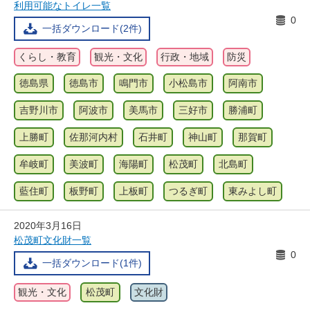
利用可能なトイレ一覧
0
一括ダウンロード(2件)
くらし・教育
観光・文化
行政・地域
防災
徳島県
徳島市
鳴門市
小松島市
阿南市
吉野川市
阿波市
美馬市
三好市
勝浦町
上勝町
佐那河内村
石井町
神山町
那賀町
牟岐町
美波町
海陽町
松茂町
北島町
藍住町
板野町
上板町
つるぎ町
東みよし町
2020年3月16日
松茂町文化財一覧
0
一括ダウンロード(1件)
観光・文化
松茂町
文化財