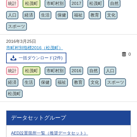
統計
松茂町
市町村別
2017
松茂町
自然
人口
経済
生活
保健
福祉
教育
文化
スポーツ
2016年3月25日
市町村別指標2016（松茂町）
0
一括ダウンロード(2件)
統計
松茂町
市町村別
2016
自然
人口
経済
生活
保健
福祉
教育
文化
スポーツ
松茂町
データセットグループ
AED設置箇所一覧（推奨データセット）