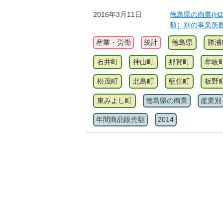
2016年3月11日
徳島県の商業(H2
類）別の事業所
産業・労働
統計
徳島県
勝浦
石井町
神山町
那賀町
牟岐
松茂町
北島町
藍住町
板野
東みよし町
徳島県の商業
産業別
年間商品販売額
2014