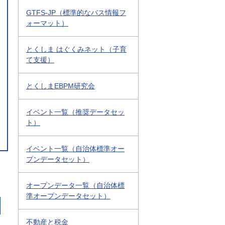
GTFS-JP（標準的なバス情報フ
ォーマット）
とくしま はぐくみネット（子育
て支援）
とくしまEBPM研究会
イベント一覧（推奨データセッ
ト）
イベント一覧（自治体標準オー
プンデータセット）
オープンデータ一覧（自治体標
準オープンデータセット）
不動産と税金