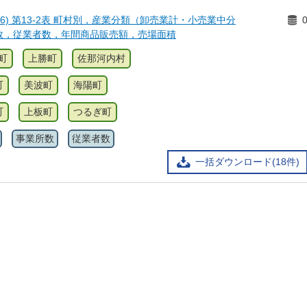
6) 第13-2表 町村別，産業分類（卸売業計・小売業中分
数，従業者数，年間商品販売額，売場面積
町
上勝町
佐那河内村
町
美波町
海陽町
町
上板町
つるぎ町
事業所数
従業者数
一括ダウンロード(18件)