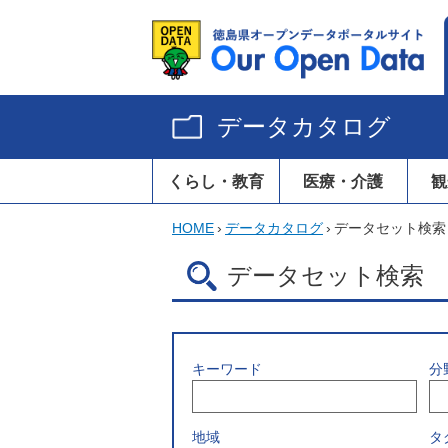
データカタログ
くらし・教育
医療・介護
観
HOME
›
データカタログ
›
データセット検索
データセット検索
キーワード
分
地域
タ