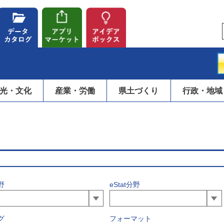
光・文化
産業・労働
県土づくり
行政・地域
野
eStat分野
グ
フォーマット