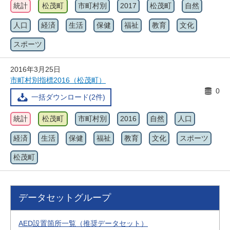
統計
松茂町
市町村別
2017
松茂町
自然
人口
経済
生活
保健
福祉
教育
文化
スポーツ
2016年3月25日
市町村別指標2016（松茂町）
0
一括ダウンロード(2件)
統計
松茂町
市町村別
2016
自然
人口
経済
生活
保健
福祉
教育
文化
スポーツ
松茂町
データセットグループ
AED設置箇所一覧（推奨データセット）