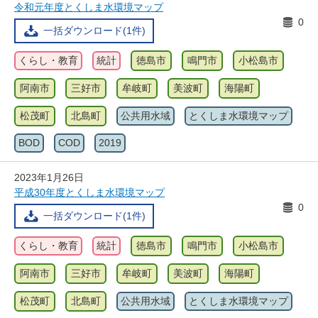
令和元年度とくしま水環境マップ
0
一括ダウンロード(1件)
くらし・教育
統計
徳島市
鳴門市
小松島市
阿南市
三好市
牟岐町
美波町
海陽町
松茂町
北島町
公共用水域
とくしま水環境マップ
BOD
COD
2019
2023年1月26日
平成30年度とくしま水環境マップ
0
一括ダウンロード(1件)
くらし・教育
統計
徳島市
鳴門市
小松島市
阿南市
三好市
牟岐町
美波町
海陽町
松茂町
北島町
公共用水域
とくしま水環境マップ