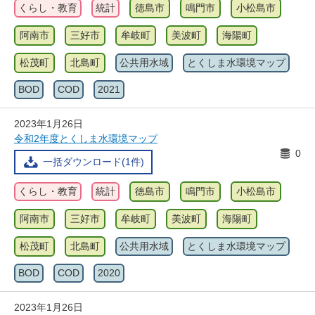
くらし・教育
統計
徳島市
鳴門市
小松島市
阿南市
三好市
牟岐町
美波町
海陽町
松茂町
北島町
公共用水域
とくしま水環境マップ
BOD
COD
2021
2023年1月26日
令和2年度とくしま水環境マップ
0
一括ダウンロード(1件)
くらし・教育
統計
徳島市
鳴門市
小松島市
阿南市
三好市
牟岐町
美波町
海陽町
松茂町
北島町
公共用水域
とくしま水環境マップ
BOD
COD
2020
2023年1月26日