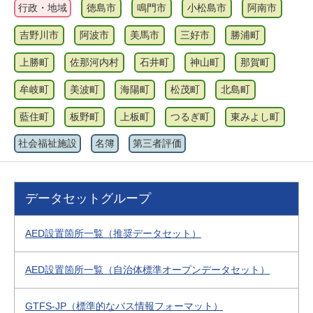
行政・地域
徳島市
鳴門市
小松島市
阿南市
吉野川市
阿波市
美馬市
三好市
勝浦町
上勝町
佐那河内村
石井町
神山町
那賀町
牟岐町
美波町
海陽町
松茂町
北島町
藍住町
板野町
上板町
つるぎ町
東みよし町
社会福祉施設
名簿
第三者評価
データセットグループ
AED設置箇所一覧（推奨データセット）
AED設置箇所一覧（自治体標準オープンデータセット）
GTFS-JP（標準的なバス情報フォーマット）