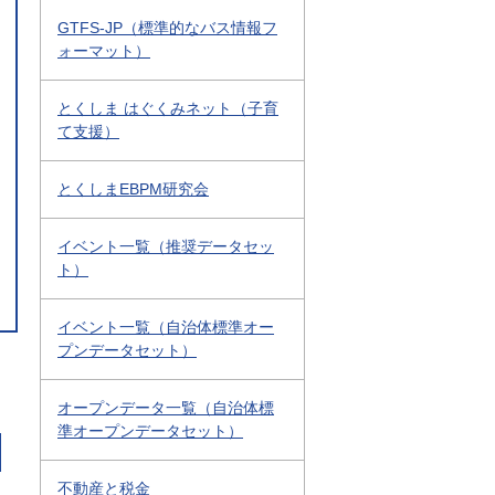
GTFS-JP（標準的なバス情報フ
ォーマット）
とくしま はぐくみネット（子育
て支援）
とくしまEBPM研究会
イベント一覧（推奨データセッ
ト）
イベント一覧（自治体標準オー
プンデータセット）
オープンデータ一覧（自治体標
準オープンデータセット）
不動産と税金