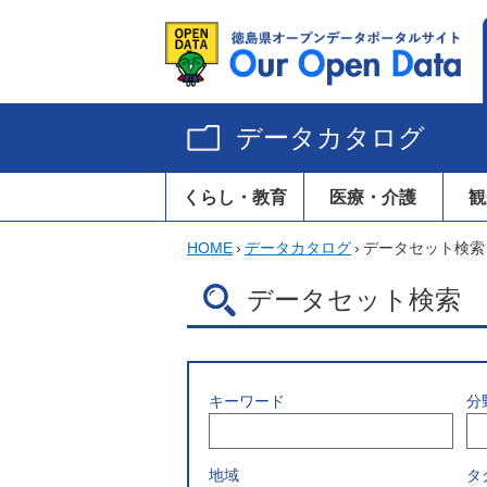
データカタログ
くらし・教育
医療・介護
観
HOME
›
データカタログ
›
データセット検索
データセット検索
キーワード
分
地域
タ