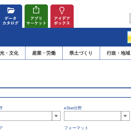
光・文化
産業・労働
県土づくり
行政・地域
野
eStat分野
グ
フォーマット