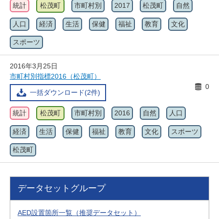
統計
松茂町
市町村別
2017
松茂町
自然
人口
経済
生活
保健
福祉
教育
文化
スポーツ
2016年3月25日
市町村別指標2016（松茂町）
0
一括ダウンロード(2件)
統計
松茂町
市町村別
2016
自然
人口
経済
生活
保健
福祉
教育
文化
スポーツ
松茂町
データセットグループ
AED設置箇所一覧（推奨データセット）