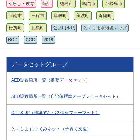
くらし・教育
統計
徳島市
鳴門市
小松島市
阿南市
三好市
牟岐町
美波町
海陽町
松茂町
北島町
公共用水域
とくしま水環境マップ
BOD
COD
2019
データセットグループ
AED設置箇所一覧（推奨データセット）
AED設置箇所一覧（自治体標準オープンデータセット）
GTFS-JP（標準的なバス情報フォーマット）
とくしま はぐくみネット（子育て支援）