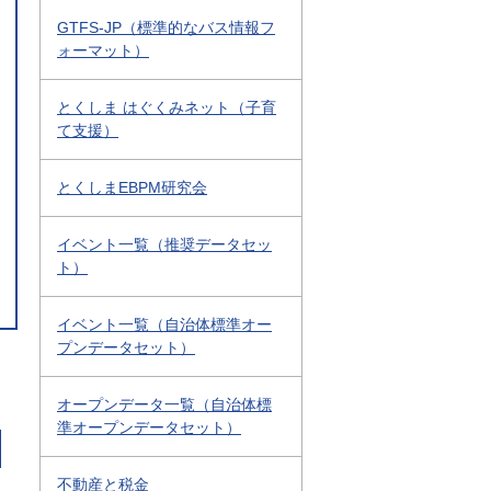
GTFS-JP（標準的なバス情報フ
ォーマット）
とくしま はぐくみネット（子育
て支援）
とくしまEBPM研究会
イベント一覧（推奨データセッ
ト）
イベント一覧（自治体標準オー
プンデータセット）
オープンデータ一覧（自治体標
準オープンデータセット）
不動産と税金