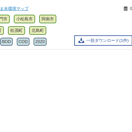
しま水環境マップ
門市
小松島市
阿南市
町
松茂町
北島町
一括ダウンロード(1件)
BOD
COD
2020