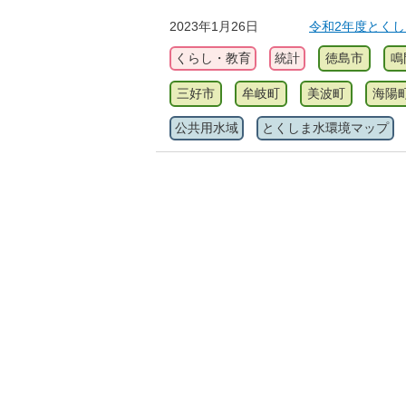
2023年1月26日
令和2年度とく
くらし・教育
統計
徳島市
鳴
三好市
牟岐町
美波町
海陽
公共用水域
とくしま水環境マップ