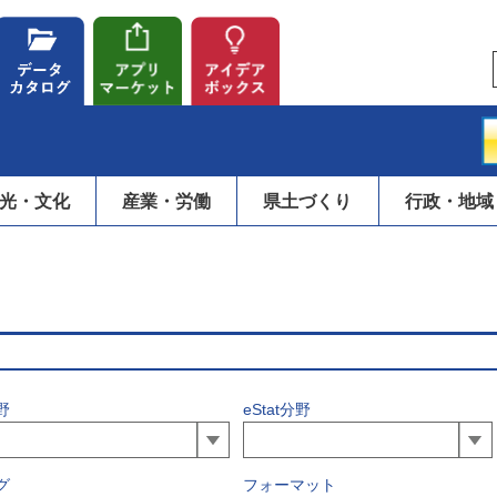
光・文化
産業・労働
県土づくり
行政・地域
野
eStat分野
グ
フォーマット