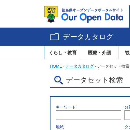
データカタログ
くらし・教育
医療・介護
観
HOME
›
データカタログ
›
データセット検索
データセット検索
キーワード
分
地域
タ