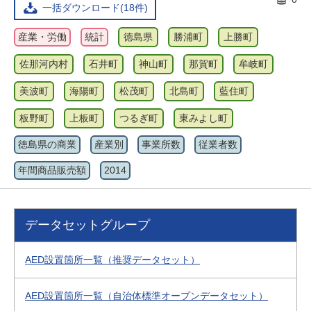
一括ダウンロード(18件)
産業・労働
統計
徳島県
勝浦町
上勝町
佐那河内村
石井町
神山町
那賀町
牟岐町
美波町
海陽町
松茂町
北島町
藍住町
板野町
上板町
つるぎ町
東みよし町
徳島県の商業
産業別
事業所数
従業者数
年間商品販売額
2014
データセットグループ
AED設置箇所一覧（推奨データセット）
AED設置箇所一覧（自治体標準オープンデータセット）