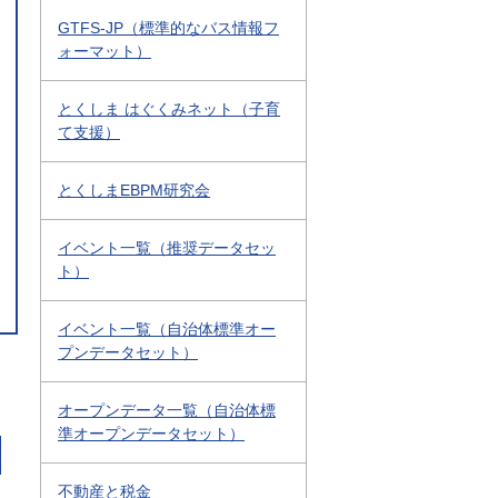
GTFS-JP（標準的なバス情報フ
ォーマット）
とくしま はぐくみネット（子育
て支援）
とくしまEBPM研究会
イベント一覧（推奨データセッ
ト）
イベント一覧（自治体標準オー
プンデータセット）
オープンデータ一覧（自治体標
準オープンデータセット）
不動産と税金