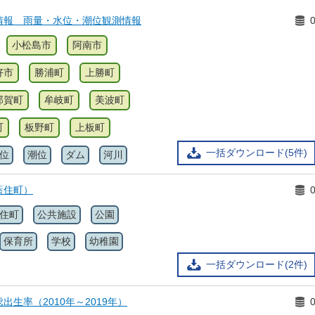
情報 雨量・水位・潮位観測情報
小松島市
阿南市
好市
勝浦町
上勝町
那賀町
牟岐町
美波町
町
板野町
上板町
一括ダウンロード(5件)
位
潮位
ダム
河川
藍住町）
住町
公共施設
公園
保育所
学校
幼稚園
一括ダウンロード(2件)
出生率（2010年～2019年）