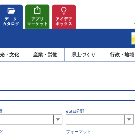
光・文化
産業・労働
県土づくり
行政・地域
野
eStat分野
グ
フォーマット