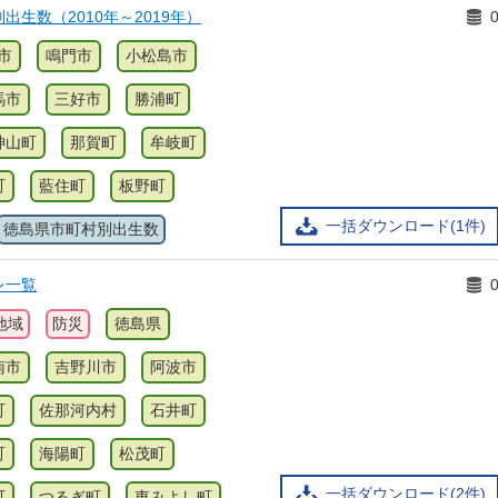
出生数（2010年～2019年）
市
鳴門市
小松島市
馬市
三好市
勝浦町
神山町
那賀町
牟岐町
町
藍住町
板野町
一括ダウンロード(1件)
徳島県市町村別出生数
レ一覧
地域
防災
徳島県
南市
吉野川市
阿波市
町
佐那河内村
石井町
町
海陽町
松茂町
一括ダウンロード(2件)
町
つるぎ町
東みよし町