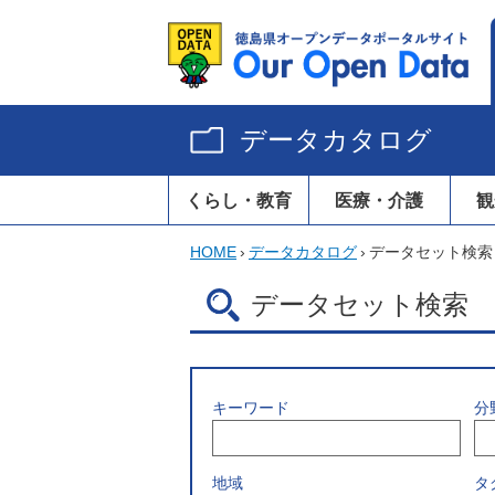
データカタログ
くらし・教育
医療・介護
観
HOME
›
データカタログ
›
データセット検索
データセット検索
キーワード
分
地域
タ