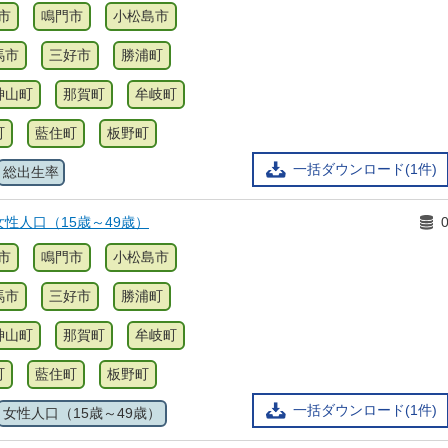
市
鳴門市
小松島市
馬市
三好市
勝浦町
神山町
那賀町
牟岐町
町
藍住町
板野町
一括ダウンロード(1件)
総出生率
性人口（15歳～49歳）
市
鳴門市
小松島市
馬市
三好市
勝浦町
神山町
那賀町
牟岐町
町
藍住町
板野町
一括ダウンロード(1件)
女性人口（15歳～49歳）