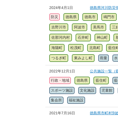
2024年4月1日
徳島県河川防災
防災
徳島県
徳島市
鳴門市
吉野川市
阿波市
美馬市
三
佐那河内村
石井町
神山町
海陽町
松茂町
北島町
藍住
つるぎ町
東みよし町
雨量
水
2022年12月1日
公共施設一覧（
行政・地域
徳島県
藍住町
藍
スポーツ施設
文化施設
児童館
集会所
福祉施設
2021年7月16日
徳島県市町村別総