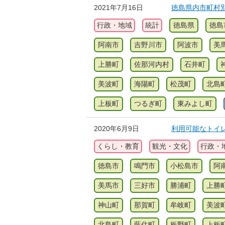
2021年7月16日
徳島県内市町村別
行政・地域
統計
徳島県
徳島
阿南市
吉野川市
阿波市
美
上勝町
佐那河内村
石井町
美波町
海陽町
松茂町
北島
上板町
つるぎ町
東みよし町
2020年6月9日
利用可能なトイ
くらし・教育
観光・文化
行政・
徳島市
鳴門市
小松島市
阿
美馬市
三好市
勝浦町
上勝
神山町
那賀町
牟岐町
美波
北島町
藍住町
板野町
上板