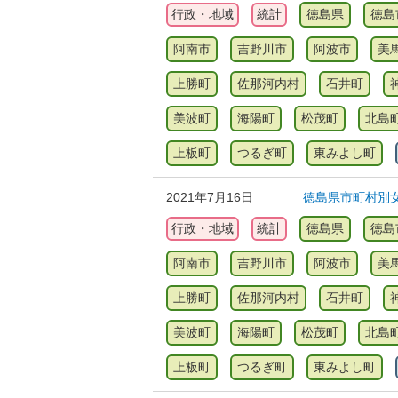
行政・地域
統計
徳島県
徳島
阿南市
吉野川市
阿波市
美
上勝町
佐那河内村
石井町
美波町
海陽町
松茂町
北島
上板町
つるぎ町
東みよし町
2021年7月16日
徳島県市町村別女
行政・地域
統計
徳島県
徳島
阿南市
吉野川市
阿波市
美
上勝町
佐那河内村
石井町
美波町
海陽町
松茂町
北島
上板町
つるぎ町
東みよし町